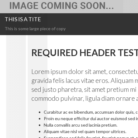
THIS IS A TITE
This is some large piece of copy
REQUIRED HEADER TES
Lorem ipsum dolor sit amet, consectetur 
gravida felis lacus vitae eros. Aliquam
sed justo pharetra, sit amet pretium mi
commodo pulvinar, ligula diam ornare a
Curabitur ac ex bibendum, accumsan dolor quis, 
Proin eu neque efficitur dui auctor euismod sed i
Nulla convallis arcu sed lacinia pretium.
Aliquam vitae nisl vel quam tempor ultrices.
Suspendisse sed felis feugiat, feugiat neque at, sa