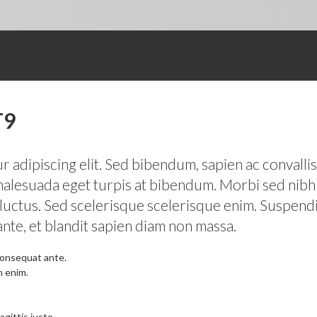
T9
adipiscing elit. Sed bibendum, sapien ac convallis u
 malesuada eget turpis at bibendum. Morbi sed nibh 
 luctus. Sed scelerisque scelerisque enim. Suspendis
nte, et blandit sapien diam non massa.
consequat ante.
n enim.
gittis justo.