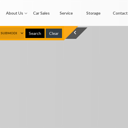
About Us
Car Sales
Service
Storage
Contact
Search
Clear