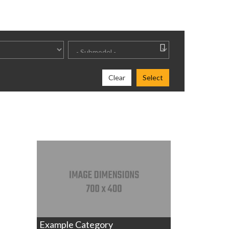
Clear
Select
Example Category