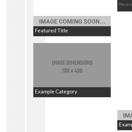
This is c
Featured Title
Example Category
Exam